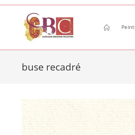
Skip
to
content
Peint
buse recadré