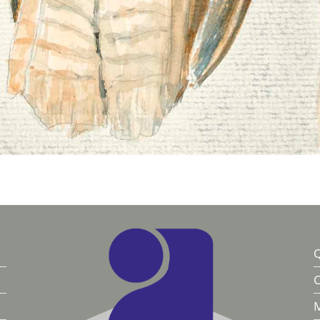
Q
C
M