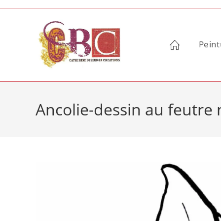
Skip
to
content
Peint
Ancolie-dessin au feutre 