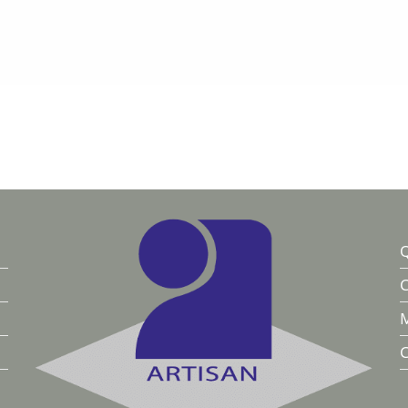
Q
C
M