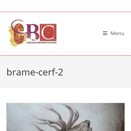
Skip
to
content
Menu
brame-cerf-2