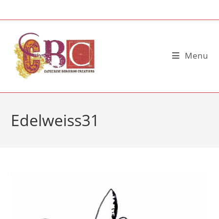
Skip
to
content
Menu
Edelweiss31