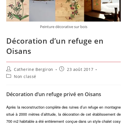
Peinture décorative sur bois
Décoration d’un refuge en
Oisans
Auteur/autrice
Publication
Catherine Bergiron
23 août 2017
de
publiée :
Post
Non classé
la
category:
publication :
Décoration d’un refuge privé en Oisans
Après la reconstruction complète des ruines d’un refuge en montagne
situé à 2000 mètres d’altitude, la décoration de cet établissement de
700 m2 habitable a été entièrement conçue dans un style chalet cosy